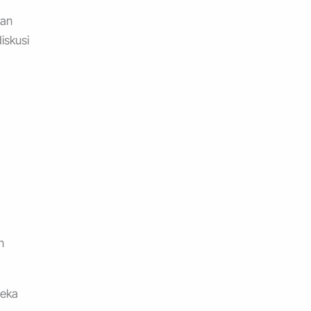
kan
iskusi
n
reka