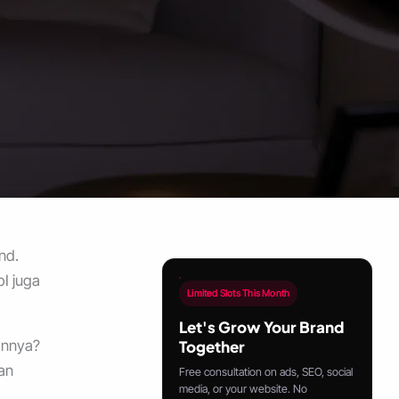
nd.
I juga
Limited Slots This Month
Let's Grow Your Brand
annya?
Together
an
Free consultation on ads, SEO, social
media, or your website. No