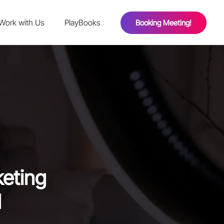
Work with Us
PlayBooks
Booking Meeting!
eting
d