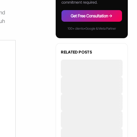
commitment required.
and
Get Free Consultation
auh
100+ clients
•
Google & Meta Partner
RELATED POSTS