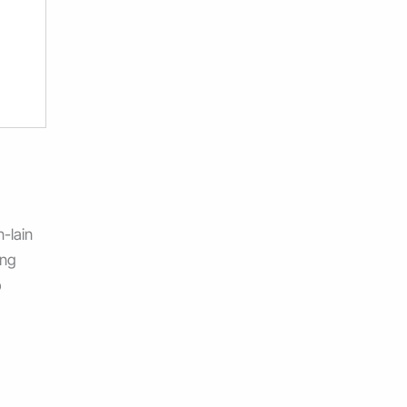
n-lain
ang
p