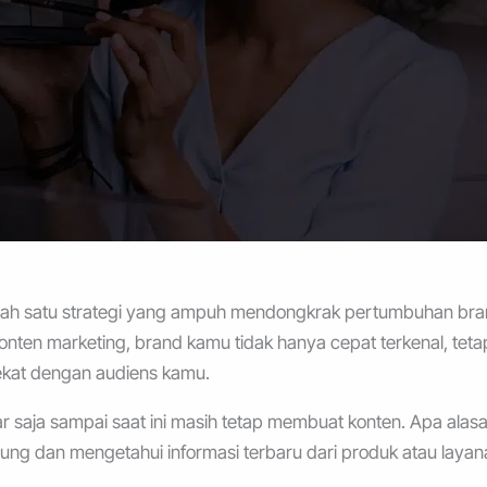
 salah satu strategi yang ampuh mendongkrak pertumbuhan bra
ten marketing, brand kamu tidak hanya cepat terkenal, tetap
kat dengan audiens kamu.
 saja sampai saat ini masih tetap membuat konten. Apa alas
ung dan mengetahui informasi terbaru dari produk atau layan