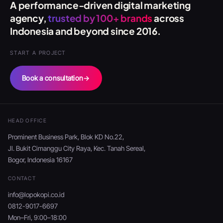
A performance-driven digital marketing
agency,
trusted by 100+ brands
across
Indonesia and beyond since 2016.
START A PROJECT
Book a consultation
→
HEAD OFFICE
Prominent Business Park, Blok KD No.22,
Jl. Bukit Cimanggu City Raya, Kec. Tanah Sereal,
Bogor, Indonesia 16167
CONTACT
info@lopokopi.co.id
0812-9017-6697
Mon–Fri, 9:00–18:00