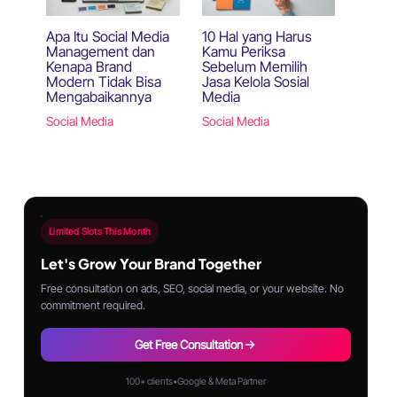
Apa Itu Social Media
10 Hal yang Harus
Management dan
Kamu Periksa
Kenapa Brand
Sebelum Memilih
Modern Tidak Bisa
Jasa Kelola Sosial
Mengabaikannya
Media
Social Media
Social Media
Limited Slots This Month
Let's Grow Your Brand Together
Free consultation on ads, SEO, social media, or your website. No
commitment required.
Get Free Consultation
100+ clients
•
Google & Meta Partner