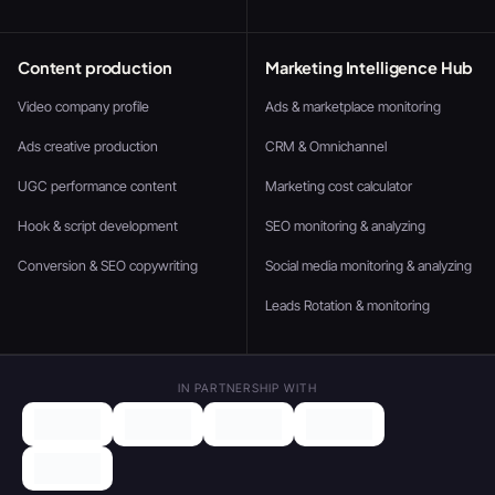
Content production
Marketing Intelligence Hub
Video company profile
Ads & marketplace monitoring
Ads creative production
CRM & Omnichannel
UGC performance content
Marketing cost calculator
Hook & script development
SEO monitoring & analyzing
Conversion & SEO copywriting
Social media monitoring & analyzing
Leads Rotation & monitoring
IN PARTNERSHIP WITH