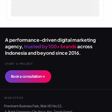
A performance-driven digital marketing
agency,
trusted by 100+ brands
across
Indonesia and beyond since 2016.
START A PROJECT
Book a consultation
→
HEAD OFFICE
Prominent Business Park, Blok KD No.22,
Jl. Bukit Cimanggu City Raya, Kec. Tanah Sereal,