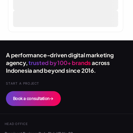
A performance-driven digital marketing
agency,
trusted by 100+ brands
across
Indonesia and beyond since 2016.
START A PROJECT
Book a consultation
→
HEAD OFFICE