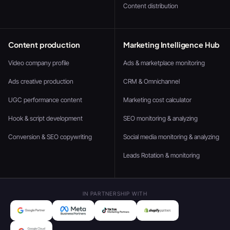
Content distribution
Content production
Marketing Intelligence Hub
Video company profile
Ads & marketplace monitoring
Ads creative production
CRM & Omnichannel
UGC performance content
Marketing cost calculator
Hook & script development
SEO monitoring & analyzing
Conversion & SEO copywriting
Social media monitoring & analyzing
Leads Rotation & monitoring
IN PARTNERSHIP WITH