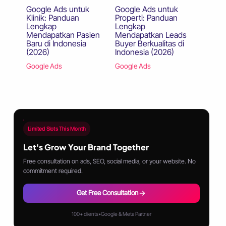
Google Ads untuk
Google Ads untuk
Klinik: Panduan
Properti: Panduan
Lengkap
Lengkap
Mendapatkan Pasien
Mendapatkan Leads
Baru di Indonesia
Buyer Berkualitas di
(2026)
Indonesia (2026)
Google Ads
Google Ads
Limited Slots This Month
Let's Grow Your Brand Together
Free consultation on ads, SEO, social media, or your website. No
commitment required.
Get Free Consultation
100+ clients
•
Google & Meta Partner