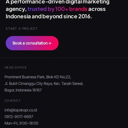
A performance-driven digital marketing
agency,
trusted by 100+ brands
across
Indonesia and beyond since 2016.
START A PROJECT
Book a consultation
→
HEAD OFFICE
Prominent Business Park, Blok KD No.22,
Jl. Bukit Cimanggu City Raya, Kec. Tanah Sereal,
Bogor, Indonesia 16167
CONTACT
info@lopokopi.co.id
0812-9017-6697
Mon–Fri, 9:00–18:00