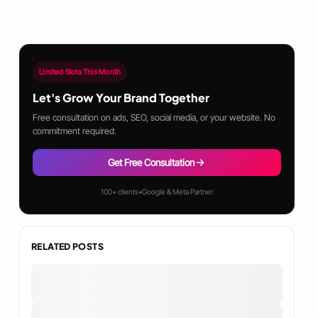
Limited Slots This Month
Let's Grow Your Brand Together
Free consultation on ads, SEO, social media, or your website. No
commitment required.
Get Free Consultation
100+ clients
•
Google & Meta Partner
RELATED POSTS