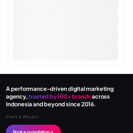
A performance-driven digital marketing
agency,
trusted by 100+ brands
across
Indonesia and beyond since 2016.
START A PROJECT
Book a consultation
→