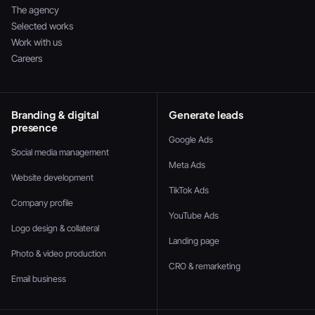
The agency
Selected works
Work with us
Careers
Branding & digital
Generate leads
presence
Google Ads
Social media management
Meta Ads
Website development
TikTok Ads
Company profile
YouTube Ads
Logo design & collateral
Landing page
Photo & video production
CRO & remarketing
Email business