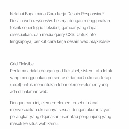
Ketahui Bagaimana Cara Kerja Desain Responsive?
Desain web
responsive
bekerja dengan menggunakan
teknik seperti grid fleksibel, gambar yang dapat
disesuaikan, dan media query CSS. Untuk info
lengkapnya, berikut cara kerja desain web
responsive.
Grid Fleksibel
Pertama adalah dengan grid fleksibel, sistem tata letak
yang menggunakan persentase daripada ukuran tetap
(pixel) untuk menentukan lebar elemen-elemen yang
ada di halaman web.
Dengan cara ini, elemen-elemen tersebut dapat
menyesuaikan ukurannya sesuai dengan ukuran layar
perangkat yang digunakan user atau pengunjung yang
masuk ke situs web kamu.