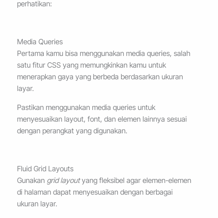
perhatikan:
Media Queries
Pertama kamu bisa menggunakan media queries, salah
satu fitur CSS yang memungkinkan kamu untuk
menerapkan gaya yang berbeda berdasarkan ukuran
layar.
Pastikan menggunakan media queries untuk
menyesuaikan layout, font, dan elemen lainnya sesuai
dengan perangkat yang digunakan.
Fluid Grid Layouts
Gunakan
grid layout
yang fleksibel agar elemen-elemen
di halaman dapat menyesuaikan dengan berbagai
ukuran layar.