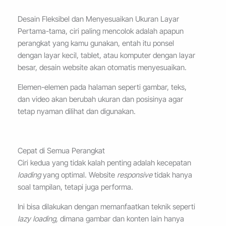
Desain Fleksibel dan Menyesuaikan Ukuran Layar
Pertama-tama, ciri paling mencolok adalah apapun
perangkat yang kamu gunakan, entah itu ponsel
dengan layar kecil, tablet, atau komputer dengan layar
besar, desain website akan otomatis menyesuaikan.
Elemen-elemen pada halaman seperti gambar, teks,
dan video akan berubah ukuran dan posisinya agar
tetap nyaman dilihat dan digunakan.
Cepat di Semua Perangkat
Ciri kedua yang tidak kalah penting adalah kecepatan
loading
yang optimal. Website
responsive
tidak hanya
soal tampilan, tetapi juga performa.
Ini bisa dilakukan dengan memanfaatkan teknik seperti
lazy loading,
dimana gambar dan konten lain hanya