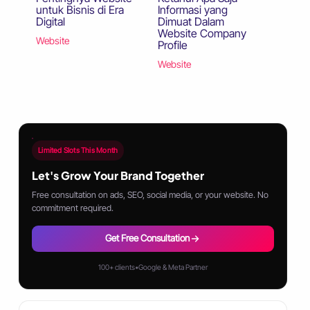
untuk Bisnis di Era
Informasi yang
Digital
Dimuat Dalam
Website Company
Website
Profile
Website
Limited Slots This Month
Let's Grow Your Brand Together
Free consultation on ads, SEO, social media, or your website. No
commitment required.
Get Free Consultation
100+ clients
•
Google & Meta Partner