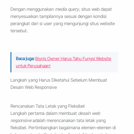
Dengan menggunakan
media query
, situs web dapat
menyesuaikan tampilannya sesuai dengan kondisi
perangkat dari si user yang mengunjungi situs website
tersebut.
Baca juga:
Bisnis Owner Harus Tahu Fungsi Website
untuk Perusahaan!
Langkah yang Harus Diketahui Sebelum Membuat
Desain Web Responsive
Rencanakan Tata Letak yang Fleksibel
Langkah pertama dalam membuat
desain web
responsive
adalah merencanakan tata letak yang
fleksibel. Pertimbangkan bagaimana elemen-elemen di