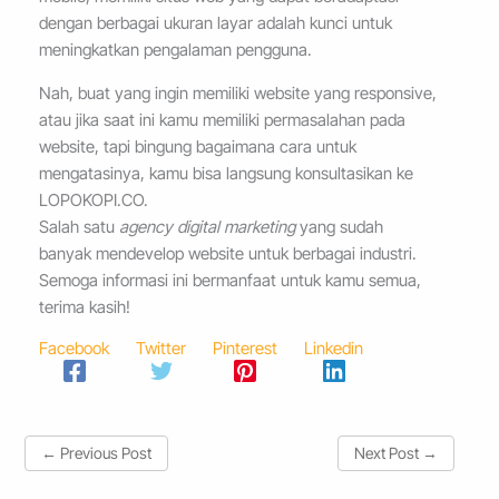
dengan berbagai ukuran layar adalah kunci untuk
meningkatkan pengalaman pengguna.
Nah, buat yang ingin memiliki website yang responsive,
atau jika saat ini kamu memiliki permasalahan pada
website, tapi bingung bagaimana cara untuk
mengatasinya, kamu bisa langsung konsultasikan ke
LOPOKOPI.CO.
Salah satu
agency digital marketing
yang sudah
banyak mendevelop website untuk berbagai industri.
Semoga informasi ini bermanfaat untuk kamu semua,
terima kasih!
Facebook
Twitter
Pinterest
Linkedin
←
Previous Post
Next Post
→