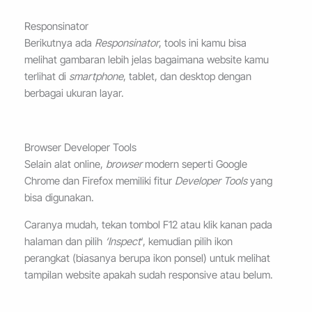
Responsinator
Berikutnya ada
Responsinator
, tools ini kamu bisa
melihat gambaran lebih jelas bagaimana website kamu
terlihat di
smartphone
, tablet, dan desktop dengan
berbagai ukuran layar.
Browser Developer Tools
Selain alat online,
browser
modern seperti Google
Chrome dan Firefox memiliki fitur
Developer Tools
yang
bisa digunakan.
Caranya mudah, tekan tombol F12 atau klik kanan pada
halaman dan pilih
‘Inspect
‘, kemudian pilih ikon
perangkat (biasanya berupa ikon ponsel) untuk melihat
tampilan website apakah sudah responsive atau belum.