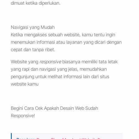
dimuat ketika diperlukan.
Navigasi yang Mudah
Ketika mengakses sebuah website, kamu tentu ingin
menemukan informasi atau layanan yang dicari dengan
cepat dan tanpa ribet.
Website yang
responsive
biasanya memiliki tata letak
yang rapi dan navigasi yang jelas, memudahkan
pengunjung untuk melihat informasi lain dari situs
website kamu
Begini Cara Cek Apakah Desain Web Sudah
Responsive!