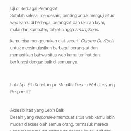
Uji di Berbagai Perangkat
Setelah selesai mendesain, penting untuk menguji situs
web kamu di berbagai perangkat dan ukuran layar,
mulai dari komputer, tablet hingga
smartphone
.
kamu bisa menggunakan alat seperti
Chrome DevTools
untuk mensimulasikan berbagai perangkat dan
memastikan bahwa situs web kamu terlihat dan
berfungsi dengan baik di semuanya.
Lalu Apa Sih Keuntungan Memiliki Desain Website yang
Responsif?
Aksesibilitas yang Lebih Baik
Desain yang
responsive
membuat situs web kamu lebih
mudah diakses oleh semua orang, termasuk mereka