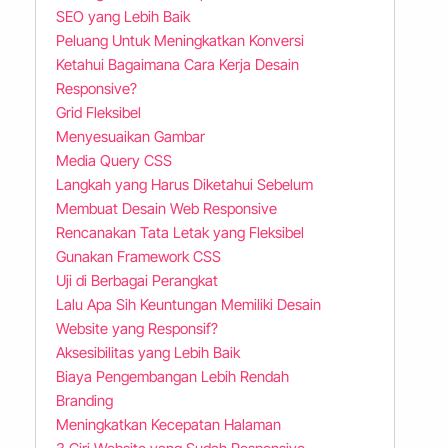
SEO yang Lebih Baik
Peluang Untuk Meningkatkan Konversi
Ketahui Bagaimana Cara Kerja Desain
Responsive?
Grid Fleksibel
Menyesuaikan Gambar
Media Query CSS
Langkah yang Harus Diketahui Sebelum
Membuat Desain Web Responsive
Rencanakan Tata Letak yang Fleksibel
Gunakan Framework CSS
Uji di Berbagai Perangkat
Lalu Apa Sih Keuntungan Memiliki Desain
Website yang Responsif?
Aksesibilitas yang Lebih Baik
Biaya Pengembangan Lebih Rendah
Branding
Meningkatkan Kecepatan Halaman