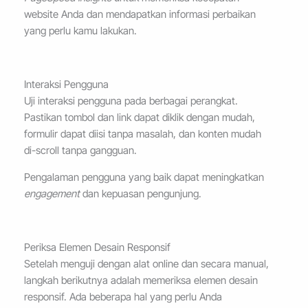
website Anda dan mendapatkan informasi perbaikan
yang perlu kamu lakukan.
Interaksi Pengguna
Uji interaksi pengguna pada berbagai perangkat.
Pastikan tombol dan link dapat diklik dengan mudah,
formulir dapat diisi tanpa masalah, dan konten mudah
di-scroll tanpa gangguan.
Pengalaman pengguna yang baik dapat meningkatkan
engagement
dan kepuasan pengunjung.
Periksa Elemen Desain Responsif
Setelah menguji dengan alat online dan secara manual,
langkah berikutnya adalah memeriksa elemen desain
responsif. Ada beberapa hal yang perlu Anda