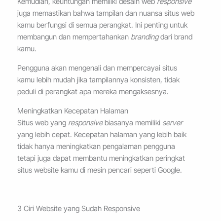
Kemudian, keuntungan memiliki desain web
responsive
juga memastikan bahwa tampilan dan nuansa situs web
kamu berfungsi di semua perangkat. Ini penting untuk
membangun dan mempertahankan
branding
dari brand
kamu.
Pengguna akan mengenali dan mempercayai situs
kamu lebih mudah jika tampilannya konsisten, tidak
peduli di perangkat apa mereka mengaksesnya.
Meningkatkan Kecepatan Halaman
Situs web yang
responsive
biasanya memiliki
server
yang lebih cepat. Kecepatan halaman yang lebih baik
tidak hanya meningkatkan pengalaman pengguna
tetapi juga dapat membantu meningkatkan peringkat
situs website kamu di mesin pencari seperti Google.
3 Ciri Website yang Sudah Responsive