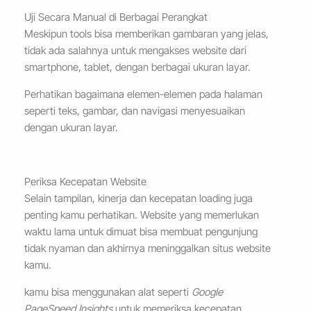
Uji Secara Manual di Berbagai Perangkat
Meskipun tools bisa memberikan gambaran yang jelas,
tidak ada salahnya untuk mengakses website dari
smartphone, tablet, dengan berbagai ukuran layar.
Perhatikan bagaimana elemen-elemen pada halaman
seperti teks, gambar, dan navigasi menyesuaikan
dengan ukuran layar.
Periksa Kecepatan Website
Selain tampilan, kinerja dan kecepatan loading juga
penting kamu perhatikan. Website yang memerlukan
waktu lama untuk dimuat bisa membuat pengunjung
tidak nyaman dan akhirnya meninggalkan situs website
kamu.
kamu bisa menggunakan alat seperti
Google
PageSpeed Insights
untuk memeriksa kecepatan