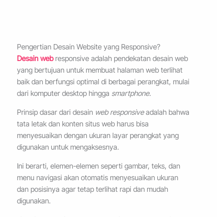
Pengertian Desain Website yang Responsive?
Desain web
responsive adalah pendekatan desain web
yang bertujuan untuk membuat halaman web terlihat
baik dan berfungsi optimal di berbagai perangkat, mulai
dari komputer desktop hingga
smartphone.
Prinsip dasar dari desain
web responsive
adalah bahwa
tata letak dan konten situs web harus bisa
menyesuaikan dengan ukuran layar perangkat yang
digunakan untuk mengaksesnya.
Ini berarti, elemen-elemen seperti gambar, teks, dan
menu navigasi akan otomatis menyesuaikan ukuran
dan posisinya agar tetap terlihat rapi dan mudah
digunakan.